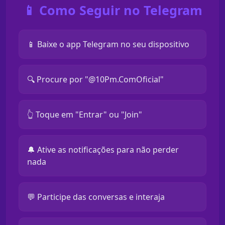
📱 Como Seguir no Telegram
📱 Baixe o app Telegram no seu dispositivo
🔍 Procure por "@10Pm.ComOficial"
👆 Toque em "Entrar" ou "Join"
🔔 Ative as notificações para não perder
nada
💬 Participe das conversas e interaja