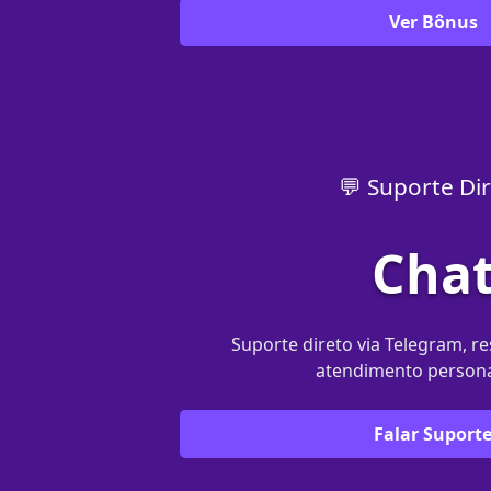
Ver Bônus
💬 Suporte Di
Cha
Suporte direto via Telegram, r
atendimento persona
Falar Suport