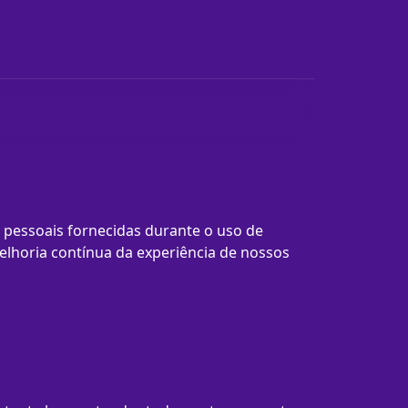
 pessoais fornecidas durante o uso de
elhoria contínua da experiência de nossos