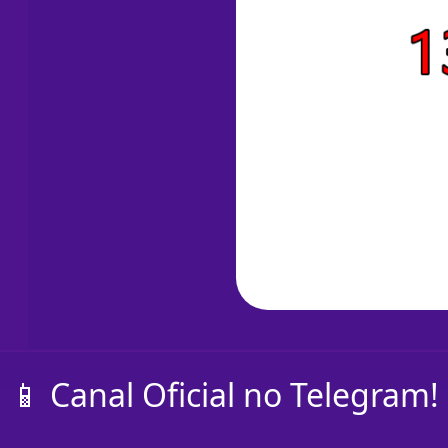
📱 Canal Oficial no Telegram!