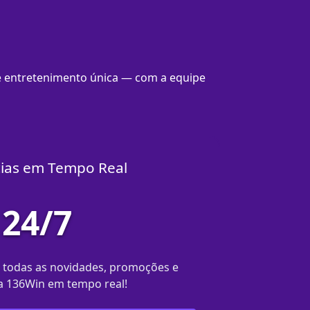
de entretenimento única — com a equipe
cias em Tempo Real
24/7
e todas as novidades, promoções e
a 136Win em tempo real!