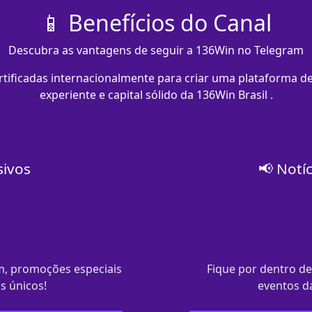
📱 Benefícios do Canal
Descubra as vantagens de seguir a 136Win no Telegram
ertificadas internacionalmente para criar uma plataforma 
experiente e capital sólido da 136Win Brasil .
sivos
📢 Notí
m, promoções especiais
Fique por dentro d
s únicos!
eventos d