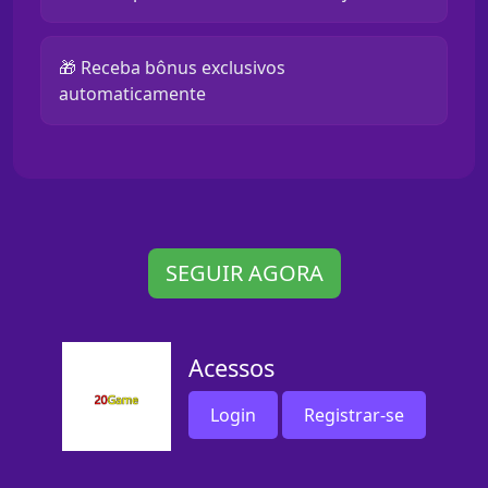
🎁 Receba bônus exclusivos
automaticamente
SEGUIR AGORA
Acessos
Login
Registrar-se