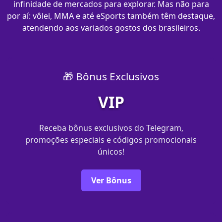
infinidade de mercados para explorar. Mas não para
por aí: vôlei, MMA e até eSports também têm destaque,
atendendo aos variados gostos dos brasileiros.
🎁 Bônus Exclusivos
VIP
Receba bônus exclusivos do Telegram,
promoções especiais e códigos promocionais
únicos!
Ver Bônus