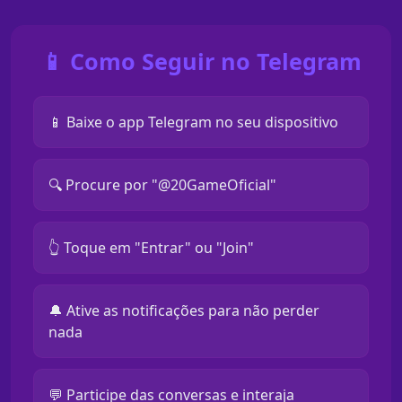
📱 Como Seguir no Telegram
📱 Baixe o app Telegram no seu dispositivo
🔍 Procure por "@20GameOficial"
👆 Toque em "Entrar" ou "Join"
🔔 Ative as notificações para não perder
nada
💬 Participe das conversas e interaja