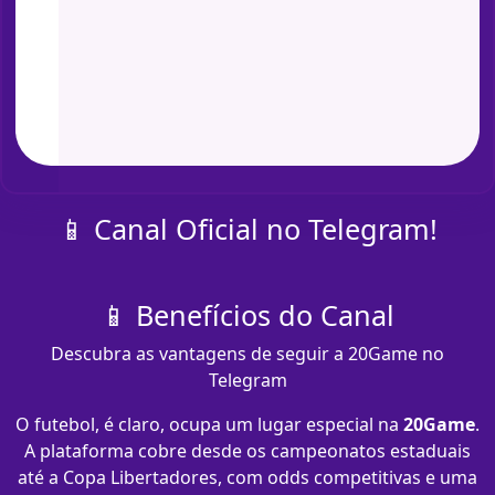
📱 Canal Oficial no Telegram!
📱 Benefícios do Canal
Descubra as vantagens de seguir a 20Game no
Telegram
O futebol, é claro, ocupa um lugar especial na
20Game
.
A plataforma cobre desde os campeonatos estaduais
até a Copa Libertadores, com odds competitivas e uma