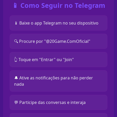
📱 Como Seguir no Telegram
📱 Baixe o app Telegram no seu dispositivo
🔍 Procure por "@20Game.ComOficial"
👆 Toque em "Entrar" ou "Join"
🔔 Ative as notificações para não perder
nada
💬 Participe das conversas e interaja