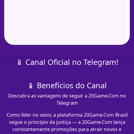
📱 Canal Oficial no Telegram!
📱 Benefícios do Canal
Descubra as vantagens de seguir a 20Game.Com no
Telegram
Como líder no setor, a plataforma 20Game.Com Brasil
segue o princípio da justiça — a 20Game.Com lança
constantemente promoções para atrair novos e