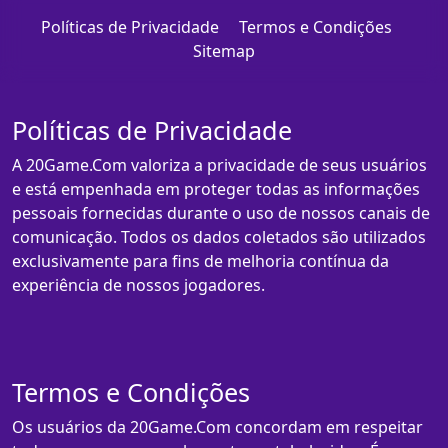
Políticas de Privacidade
Termos e Condições
Sitemap
Políticas de Privacidade
A 20Game.Com valoriza a privacidade de seus usuários
e está empenhada em proteger todas as informações
pessoais fornecidas durante o uso de nossos canais de
comunicação. Todos os dados coletados são utilizados
exclusivamente para fins de melhoria contínua da
experiência de nossos jogadores.
Termos e Condições
Os usuários da 20Game.Com concordam em respeitar