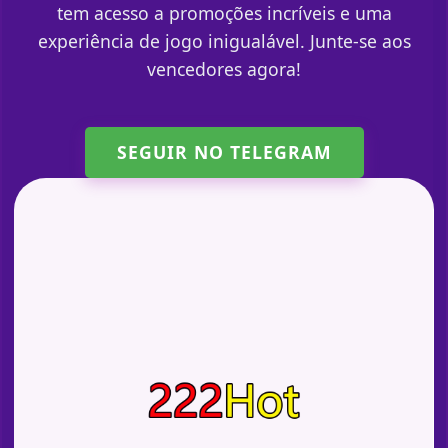
tem acesso a promoções incríveis e uma
experiência de jogo inigualável. Junte-se aos
vencedores agora!
SEGUIR NO TELEGRAM