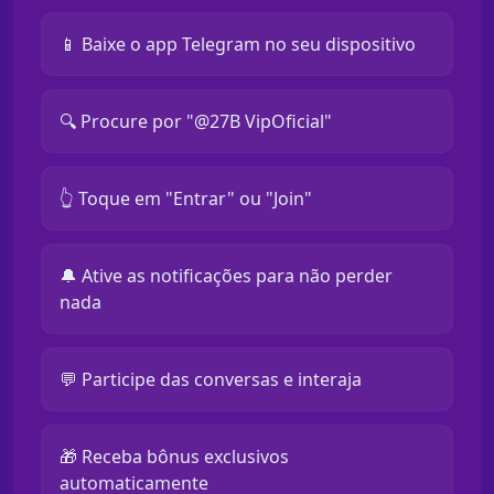
📱 Baixe o app Telegram no seu dispositivo
🔍 Procure por "@27B VipOficial"
👆 Toque em "Entrar" ou "Join"
🔔 Ative as notificações para não perder
nada
💬 Participe das conversas e interaja
🎁 Receba bônus exclusivos
automaticamente