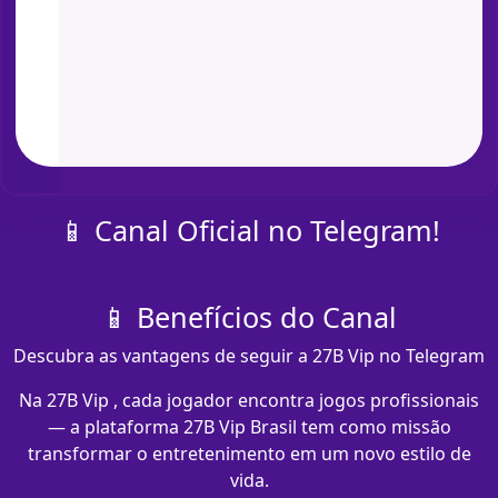
📱 Canal Oficial no Telegram!
📱 Benefícios do Canal
Descubra as vantagens de seguir a 27B Vip no Telegram
Na 27B Vip , cada jogador encontra jogos profissionais
— a plataforma 27B Vip Brasil tem como missão
transformar o entretenimento em um novo estilo de
vida.