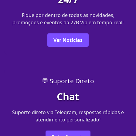
Fique por dentro de todas as novidades,
promoções e eventos da 27B Vip em tempo real!
Ver Notícias
💬 Suporte Direto
Chat
Suporte direto via Telegram, respostas rápidas e
atendimento personalizado!