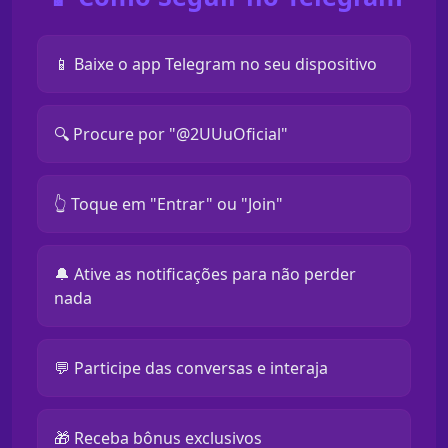
📱 Baixe o app Telegram no seu dispositivo
🔍 Procure por "@2UUuOficial"
👆 Toque em "Entrar" ou "Join"
🔔 Ative as notificações para não perder
nada
💬 Participe das conversas e interaja
🎁 Receba bônus exclusivos