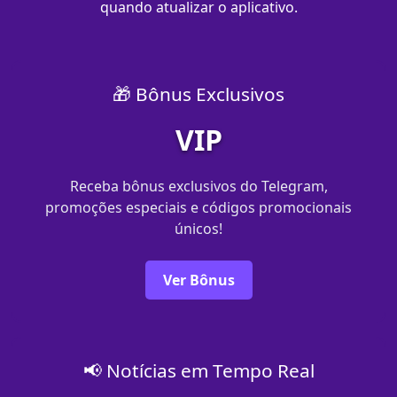
quando atualizar o aplicativo.
🎁 Bônus Exclusivos
VIP
Receba bônus exclusivos do Telegram,
promoções especiais e códigos promocionais
únicos!
Ver Bônus
📢 Notícias em Tempo Real