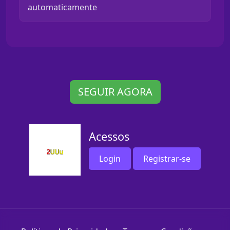
automaticamente
SEGUIR AGORA
Acessos
Login
Registrar-se