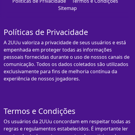
Políticas de Privacidade
Termos e Condições
Sitemap
Políticas de Privacidade
A 2UUu valoriza a privacidade de seus usuários e está
empenhada em proteger todas as informações
pessoais fornecidas durante o uso de nossos canais de
comunicação. Todos os dados coletados são utilizados
exclusivamente para fins de melhoria contínua da
experiência de nossos jogadores.
Termos e Condições
Os usuários da 2UUu concordam em respeitar todas as
regras e regulamentos estabelecidos. É importante ler