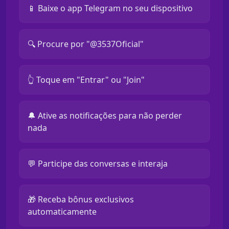
📱 Baixe o app Telegram no seu dispositivo
🔍 Procure por "@3537Oficial"
👆 Toque em "Entrar" ou "Join"
🔔 Ative as notificações para não perder
nada
💬 Participe das conversas e interaja
🎁 Receba bônus exclusivos
automaticamente