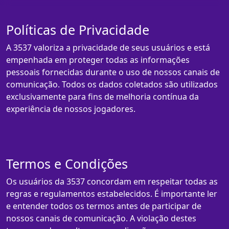
Políticas de Privacidade
A 3537 valoriza a privacidade de seus usuários e está
empenhada em proteger todas as informações
pessoais fornecidas durante o uso de nossos canais de
comunicação. Todos os dados coletados são utilizados
exclusivamente para fins de melhoria contínua da
experiência de nossos jogadores.
Termos e Condições
Os usuários da 3537 concordam em respeitar todas as
regras e regulamentos estabelecidos. É importante ler
e entender todos os termos antes de participar de
nossos canais de comunicação. A violação destes