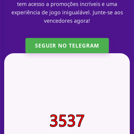
tem acesso a promoções incríveis e uma
experiência de jogo inigualável. Junte-se aos
vencedores agora!
SEGUIR NO TELEGRAM