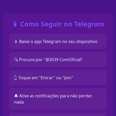
📱 Como Seguir no Telegram
📱 Baixe o app Telegram no seu dispositivo
🔍 Procure por "@3539 ComOficial"
👆 Toque em "Entrar" ou "Join"
🔔 Ative as notificações para não perder
nada