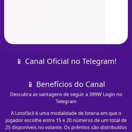
📱 Canal Oficial no Telegram!
📱 Benefícios do Canal
Descubra as vantagens de seguir a 399W Login no
Telegram
A Lotofácil é uma modalidade de loteria em que o
jogador escolhe entre 15 e 20 números de um total de
25 disponíveis no volante. Os prêmios são distribuídos