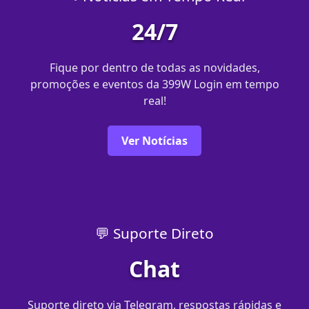
24/7
Fique por dentro de todas as novidades,
promoções e eventos da 399W Login em tempo
real!
Ver Notícias
💬 Suporte Direto
Chat
Suporte direto via Telegram, respostas rápidas e