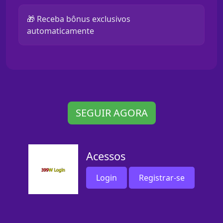
🎁 Receba bônus exclusivos
automaticamente
SEGUIR AGORA
Acessos
Login
Registrar-se