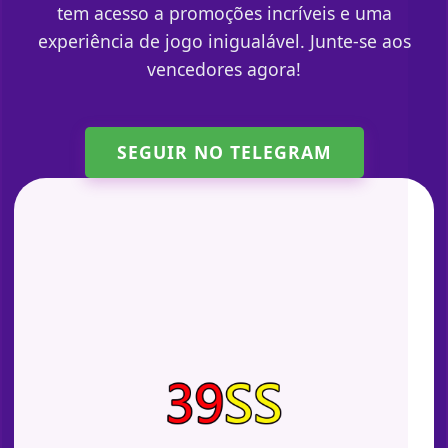
tem acesso a promoções incríveis e uma
experiência de jogo inigualável. Junte-se aos
vencedores agora!
SEGUIR NO TELEGRAM