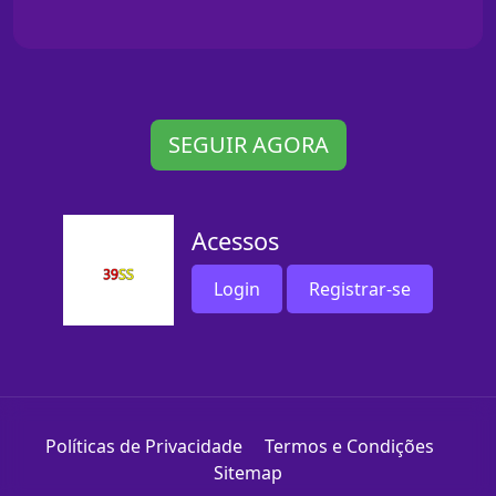
SEGUIR AGORA
Acessos
Login
Registrar-se
Políticas de Privacidade
Termos e Condições
Sitemap