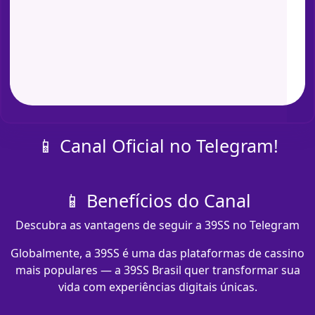
📱 Canal Oficial no Telegram!
📱 Benefícios do Canal
Descubra as vantagens de seguir a 39SS no Telegram
Globalmente, a 39SS é uma das plataformas de cassino
mais populares — a 39SS Brasil quer transformar sua
vida com experiências digitais únicas.