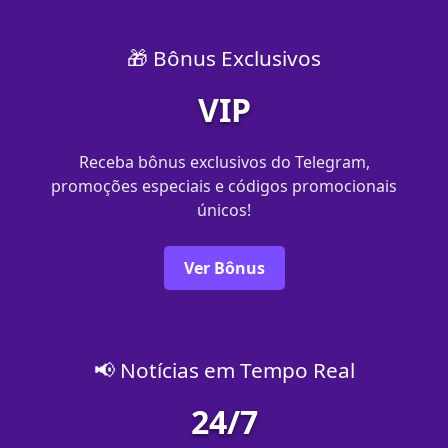
🎁 Bônus Exclusivos
VIP
Receba bônus exclusivos do Telegram,
promoções especiais e códigos promocionais
únicos!
Ver Bônus
📢 Notícias em Tempo Real
24/7