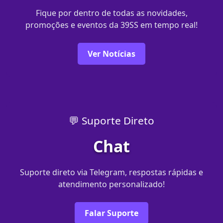
Fique por dentro de todas as novidades,
promoções e eventos da 39SS em tempo real!
Ver Notícias
💬 Suporte Direto
Chat
Suporte direto via Telegram, respostas rápidas e
atendimento personalizado!
Falar Suporte