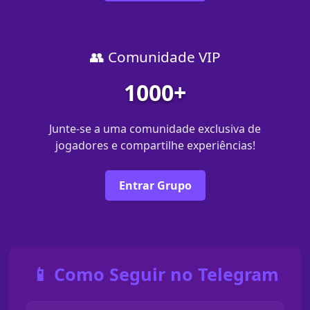
👥 Comunidade VIP
1000+
Junte-se a uma comunidade exclusiva de
jogadores e compartilhe experiências!
Entrar Grupo
📱 Como Seguir no Telegram