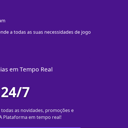
ram
ende a todas as suas necessidades de jogo
cias em Tempo Real
24/7
e todas as novidades, promoções e
A Plataforma em tempo real!