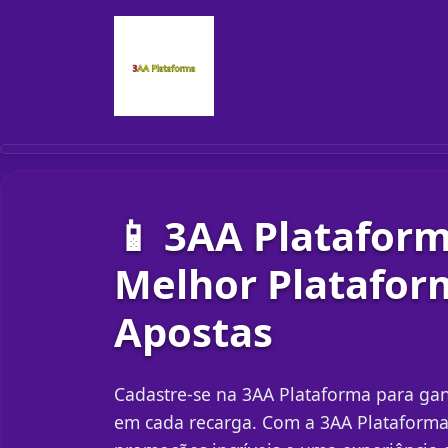
📱 3AA Platafor
Melhor Platafor
Apostas
Cadastre-se na 3AA Plataforma para ga
em cada recarga. Com a 3AA Plataforma