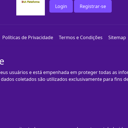
Login
Registrar-se
Políticas de Privacidade
Termos e Condições
Sitemap
de
 seus usuários e está empenhada em proteger todas as inf
dados coletados são utilizados exclusivamente para fins d