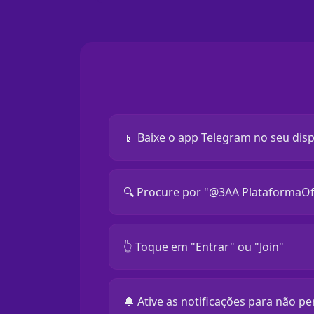
📱 Baixe o app Telegram no seu disp
🔍 Procure por "@3AA PlataformaOfi
👆 Toque em "Entrar" ou "Join"
🔔 Ative as notificações para não p