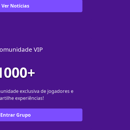
Ver Notícias
Comunidade VIP
1000+
unidade exclusiva de jogadores e
rtilhe experiências!
Entrar Grupo