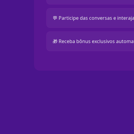
💬 Participe das conversas e interaj
🎁 Receba bônus exclusivos autom