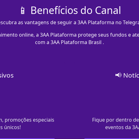
📱 Benefícios do Canal
scubra as vantagens de seguir a 3AA Plataforma no Teleg
imento online, a 3AA Plataforma protege seus fundos e at
com a 3AA Plataforma Brasil .
sivos
📢 Notí
m, promoções especiais
Fique por dentro d
s únicos!
eventos da 3A