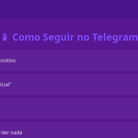
📱 Como Seguir no Telegram
ositivo
cial"
erder nada