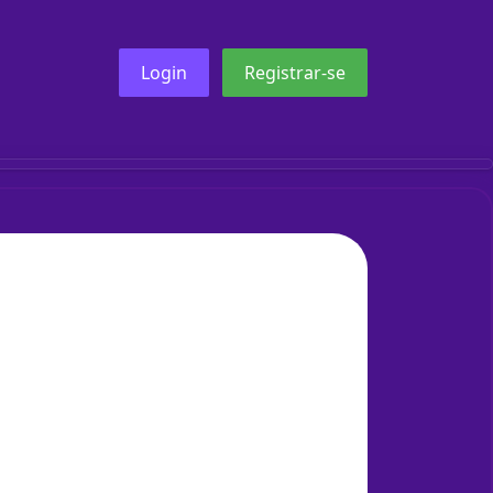
Login
Registrar-se