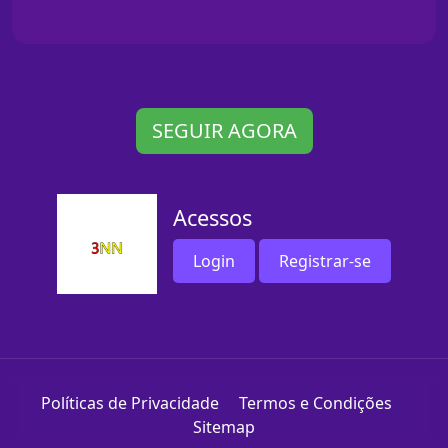
SEGUIR AGORA
Acessos
Login
Registrar-se
Políticas de Privacidade
Termos e Condições
Sitemap