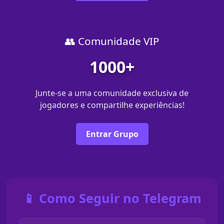
👥 Comunidade VIP
1000+
Junte-se a uma comunidade exclusiva de
jogadores e compartilhe experiências!
Entrar Grupo
📱 Como Seguir no Telegram