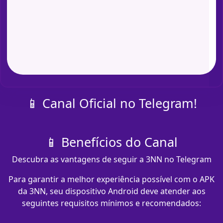
📱 Canal Oficial no Telegram!
📱 Benefícios do Canal
Descubra as vantagens de seguir a 3NN no Telegram
Para garantir a melhor experiência possível com o APK
da 3NN, seu dispositivo Android deve atender aos
seguintes requisitos mínimos e recomendados: