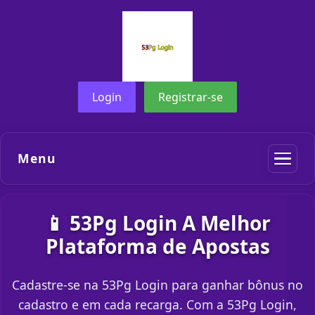
Login
Registrar-se
Menu
📱 53Pg Login A Melhor
Plataforma de Apostas
Cadastre-se na 53Pg Login para ganhar bônus no
cadastro e em cada recarga. Com a 53Pg Login,