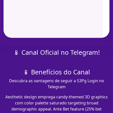
📱 Canal Oficial no Telegram!
📱 Benefícios do Canal
Descubra as vantagens de seguir a 53Pg Login no
Telegram
Aesthetic design emprega candy-themed 3D graphics
com color palette saturado targeting broad
demographic appeal. Ante Bet feature (25% bet