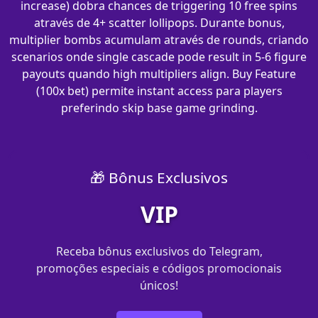
increase) dobra chances de triggering 10 free spins
através de 4+ scatter lollipops. Durante bonus,
multiplier bombs acumulam através de rounds, criando
scenarios onde single cascade pode result in 5-6 figure
payouts quando high multipliers align. Buy Feature
(100x bet) permite instant access para players
preferindo skip base game grinding.
🎁 Bônus Exclusivos
VIP
Receba bônus exclusivos do Telegram,
promoções especiais e códigos promocionais
únicos!