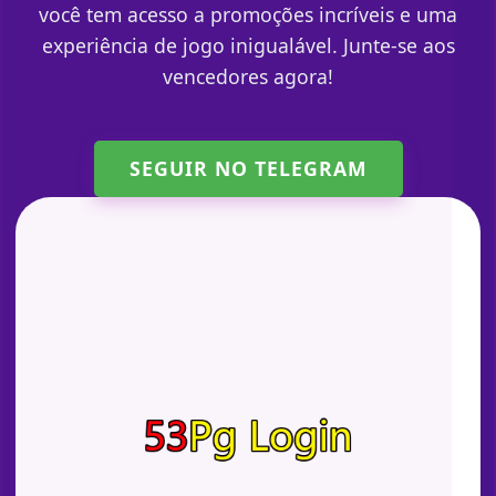
você tem acesso a promoções incríveis e uma
experiência de jogo inigualável. Junte-se aos
vencedores agora!
SEGUIR NO TELEGRAM