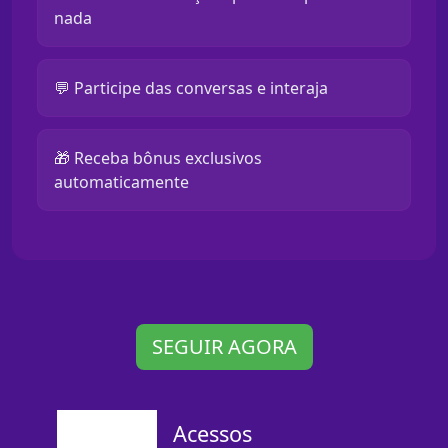
nada
💬 Participe das conversas e interaja
🎁 Receba bônus exclusivos
automaticamente
SEGUIR AGORA
Acessos