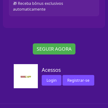
🎁 Receba bônus exclusivos
automaticamente
SEGUIR AGORA
Acessos
Login
Registrar-se