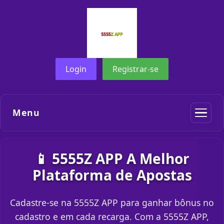
Login
Registrar-se
Menu
📱 5555Z APP A Melhor
Plataforma de Apostas
Cadastre-se na 5555Z APP para ganhar bônus no
cadastro e em cada recarga. Com a 5555Z APP,