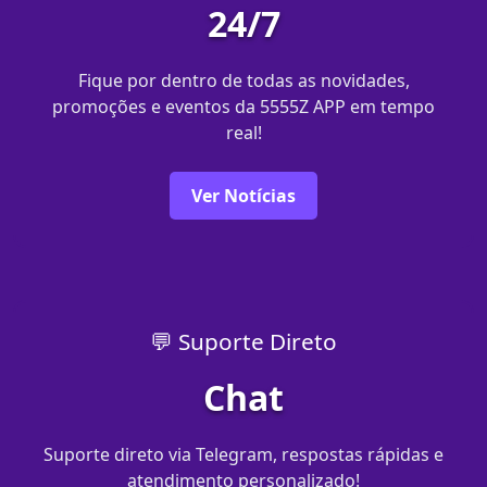
24/7
Fique por dentro de todas as novidades,
promoções e eventos da 5555Z APP em tempo
real!
Ver Notícias
💬 Suporte Direto
Chat
Suporte direto via Telegram, respostas rápidas e
atendimento personalizado!