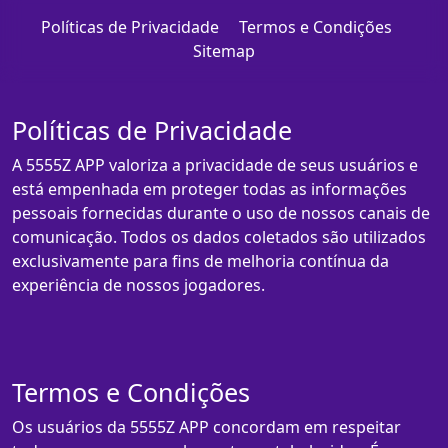
Políticas de Privacidade
Termos e Condições
Sitemap
Políticas de Privacidade
A 5555Z APP valoriza a privacidade de seus usuários e
está empenhada em proteger todas as informações
pessoais fornecidas durante o uso de nossos canais de
comunicação. Todos os dados coletados são utilizados
exclusivamente para fins de melhoria contínua da
experiência de nossos jogadores.
Termos e Condições
Os usuários da 5555Z APP concordam em respeitar