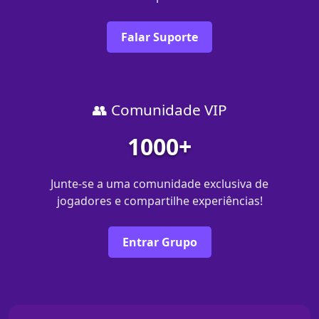
Falar Suporte
👥 Comunidade VIP
1000+
Junte-se a uma comunidade exclusiva de
jogadores e compartilhe experiências!
Entrar Grupo