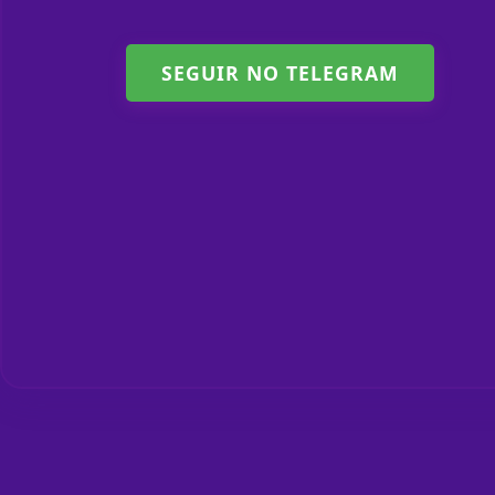
SEGUIR NO TELEGRAM