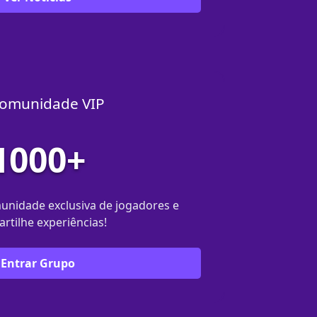
Comunidade VIP
1000+
unidade exclusiva de jogadores e
rtilhe experiências!
Entrar Grupo