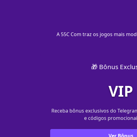
A 55C Com traz os jogos mais mod
🎁 Bônus Exclu
VIP
Receba bônus exclusivos do Telegra
e códigos promocionai
Ver Bônus