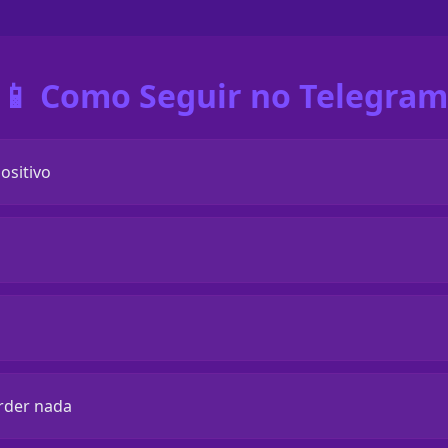
📱 Como Seguir no Telegram
ositivo
erder nada