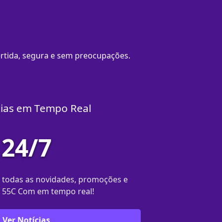
rtida, segura e sem preocupações.
cias em Tempo Real
24/7
e todas as novidades, promoções e
 55C Com em tempo real!
Ver Notícias