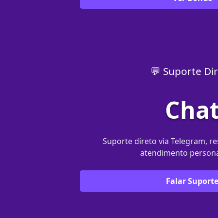
💬 Suporte Di
Cha
Suporte direto via Telegram, r
atendimento persona
Falar Suport