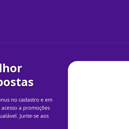
lhor
postas
ônus no cadastro e em
m acesso a promoções
ualável. Junte-se aos