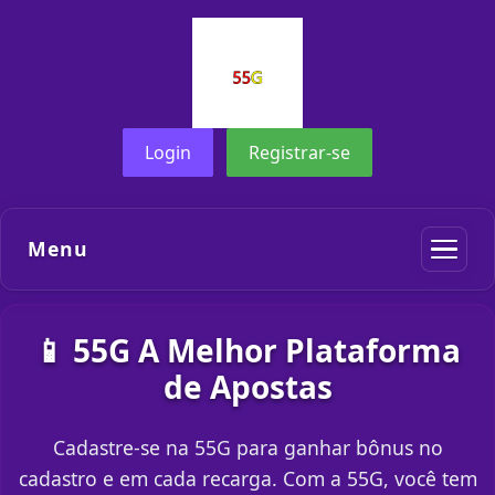
Login
Registrar-se
Menu
📱 55G A Melhor Plataforma
de Apostas
Cadastre-se na 55G para ganhar bônus no
cadastro e em cada recarga. Com a 55G, você tem