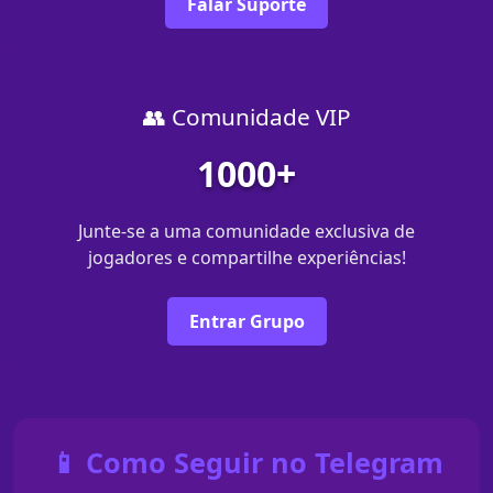
Falar Suporte
👥 Comunidade VIP
1000+
Junte-se a uma comunidade exclusiva de
jogadores e compartilhe experiências!
Entrar Grupo
📱 Como Seguir no Telegram