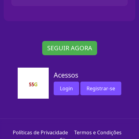
SEGUIR AGORA
Acessos
Login
Registrar-se
Políticas de Privacidade
Termos e Condições