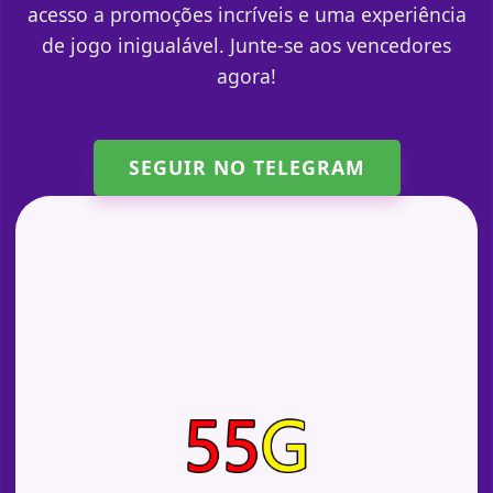
acesso a promoções incríveis e uma experiência
de jogo inigualável. Junte-se aos vencedores
agora!
SEGUIR NO TELEGRAM