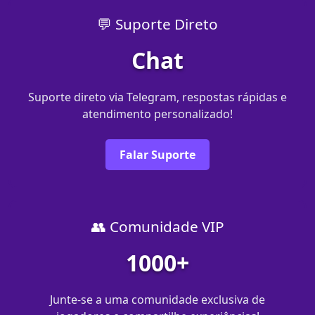
💬 Suporte Direto
Chat
Suporte direto via Telegram, respostas rápidas e
atendimento personalizado!
Falar Suporte
👥 Comunidade VIP
1000+
Junte-se a uma comunidade exclusiva de