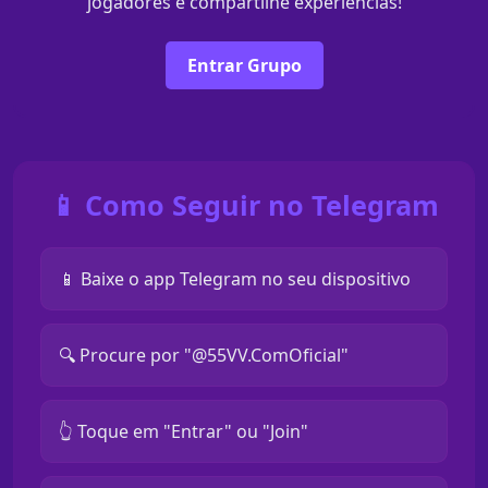
jogadores e compartilhe experiências!
Entrar Grupo
📱 Como Seguir no Telegram
📱 Baixe o app Telegram no seu dispositivo
🔍 Procure por "@55VV.ComOficial"
👆 Toque em "Entrar" ou "Join"