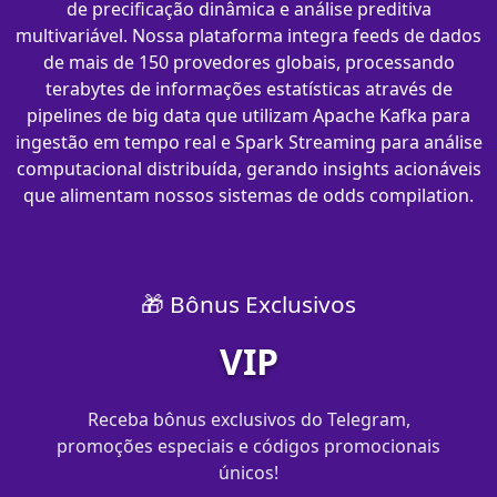
de precificação dinâmica e análise preditiva
multivariável. Nossa plataforma integra feeds de dados
de mais de 150 provedores globais, processando
terabytes de informações estatísticas através de
pipelines de big data que utilizam Apache Kafka para
ingestão em tempo real e Spark Streaming para análise
computacional distribuída, gerando insights acionáveis
que alimentam nossos sistemas de odds compilation.
🎁 Bônus Exclusivos
VIP
Receba bônus exclusivos do Telegram,
promoções especiais e códigos promocionais
únicos!