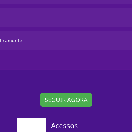
a
aticamente
SEGUIR AGORA
Acessos