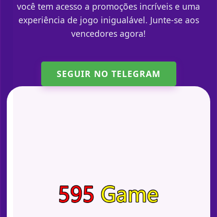
você tem acesso a promoções incríveis e uma
experiência de jogo inigualável. Junte-se aos
vencedores agora!
SEGUIR NO TELEGRAM