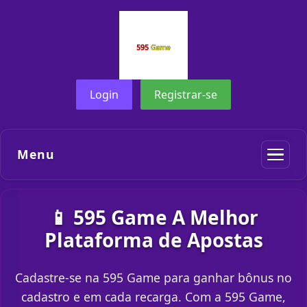
Login
Registrar-se
Menu
📱 595 Game A Melhor
Plataforma de Apostas
Cadastre-se na 595 Game para ganhar bônus no
cadastro e em cada recarga. Com a 595 Game,