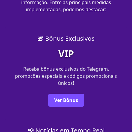
informação. Entre as principais medidas
implementadas, podemos destacar:
🎁 Bônus Exclusivos
VIP
Receba bônus exclusivos do Telegram,
promoções especiais e códigos promocionais
únicos!
Ver Bônus
📢 Notícias em Tempo Real