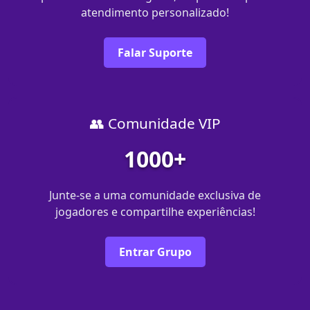
atendimento personalizado!
Falar Suporte
👥 Comunidade VIP
1000+
Junte-se a uma comunidade exclusiva de
jogadores e compartilhe experiências!
Entrar Grupo