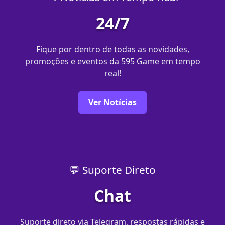
24/7
Fique por dentro de todas as novidades,
promoções e eventos da 595 Game em tempo
real!
Ver Notícias
💬 Suporte Direto
Chat
Suporte direto via Telegram, respostas rápidas e