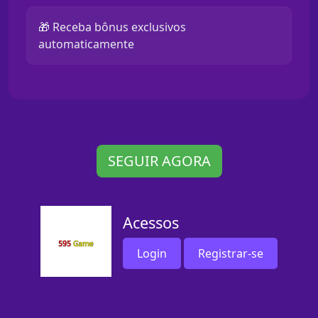
🎁 Receba bônus exclusivos
automaticamente
SEGUIR AGORA
Acessos
Login
Registrar-se