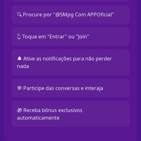
🔍 Procure por "@5Mpg Com APPOficial"
👆 Toque em "Entrar" ou "Join"
🔔 Ative as notificações para não perder
nada
💬 Participe das conversas e interaja
🎁 Receba bônus exclusivos
automaticamente