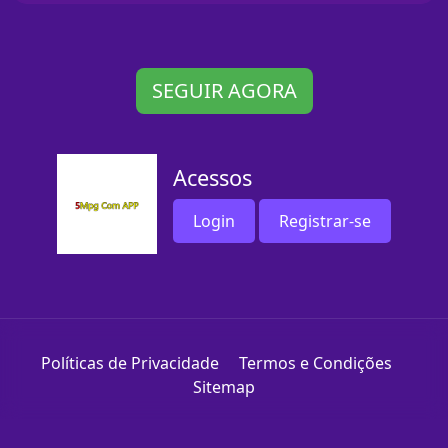
SEGUIR AGORA
Acessos
Login
Registrar-se
Políticas de Privacidade
Termos e Condições
Sitemap