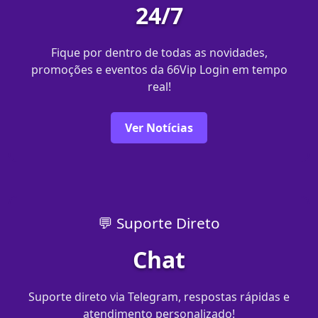
24/7
Fique por dentro de todas as novidades,
promoções e eventos da 66Vip Login em tempo
real!
Ver Notícias
💬 Suporte Direto
Chat
Suporte direto via Telegram, respostas rápidas e
atendimento personalizado!