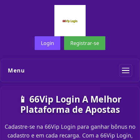
Login
Registrar-se
Menu
📱 66Vip Login A Melhor
Plataforma de Apostas
Cadastre-se na 66Vip Login para ganhar bônus no
cadastro e em cada recarga. Com a 66Vip Login,