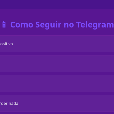
📱 Como Seguir no Telegram
ositivo
erder nada