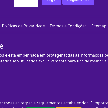
Políticas de Privacidade
Termos e Condições
Sitemap
de
rios e está empenhada em proteger todas as informações p
tados são utilizados exclusivamente para fins de melhoria
 todas as regras e regulamentos estabelecidos. É importa