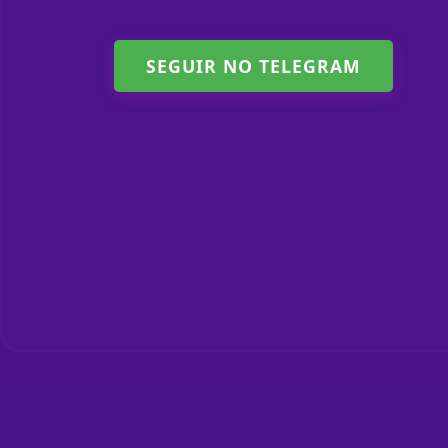
SEGUIR NO TELEGRAM