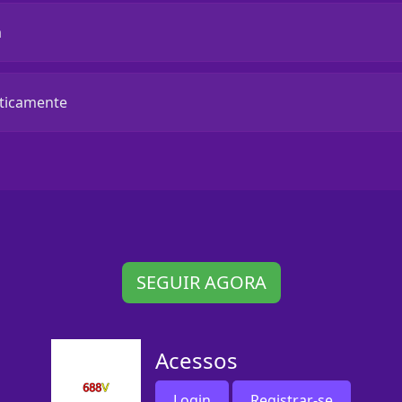
a
aticamente
SEGUIR AGORA
Acessos
Login
Registrar-se