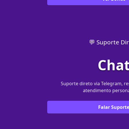
💬 Suporte Di
Cha
Suporte direto via Telegram, r
atendimento persona
Falar Suport