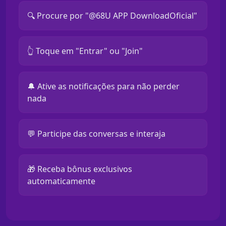
🔍 Procure por "@68U APP DownloadOficial"
👆 Toque em "Entrar" ou "Join"
🔔 Ative as notificações para não perder
nada
💬 Participe das conversas e interaja
🎁 Receba bônus exclusivos
automaticamente