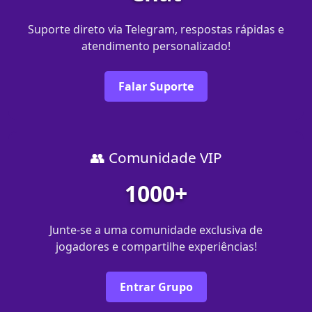
Suporte direto via Telegram, respostas rápidas e
atendimento personalizado!
Falar Suporte
👥 Comunidade VIP
1000+
Junte-se a uma comunidade exclusiva de
jogadores e compartilhe experiências!
Entrar Grupo