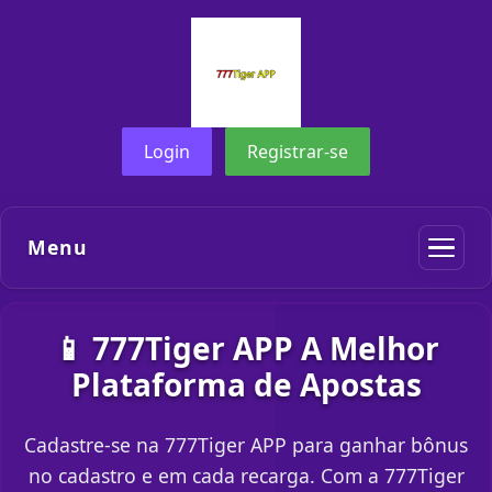
Login
Registrar-se
Menu
📱 777Tiger APP A Melhor
Plataforma de Apostas
Cadastre-se na 777Tiger APP para ganhar bônus
no cadastro e em cada recarga. Com a 777Tiger