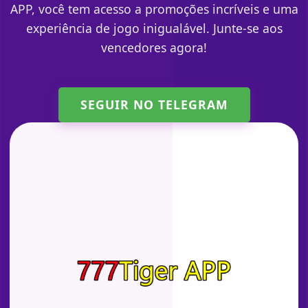
APP, você tem acesso a promoções incríveis e uma
experiência de jogo inigualável. Junte-se aos
vencedores agora!
SEGUIR NO TELEGRAM