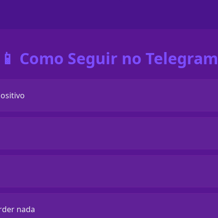
📱 Como Seguir no Telegram
ositivo
erder nada