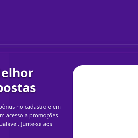
Melhor
postas
 bônus no cadastro e em
tem acesso a promoções
ualável. Junte-se aos