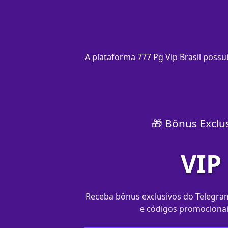
A plataforma 777 Pg Vip Brasil possu
🎁 Bônus Exclu
VIP
Receba bônus exclusivos do Telegra
e códigos promocionai