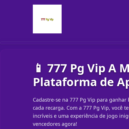
📱 777 Pg Vip A 
Plataforma de A
Cadastre-se na 777 Pg Vip para ganhar
cada recarga. Com a 777 Pg Vip, você 
incríveis e uma experiência de jogo inig
vencedores agora!