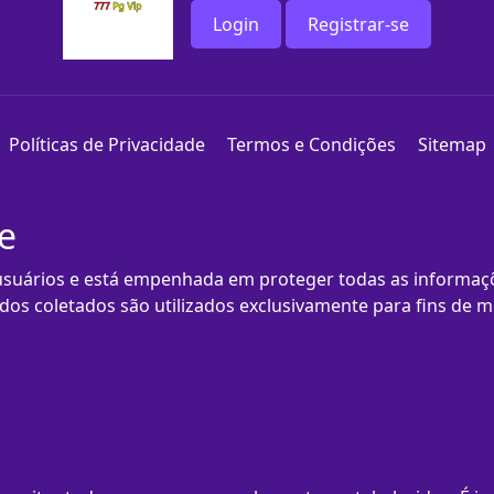
Login
Registrar-se
Políticas de Privacidade
Termos e Condições
Sitemap
de
s usuários e está empenhada em proteger todas as informaç
os coletados são utilizados exclusivamente para fins de m