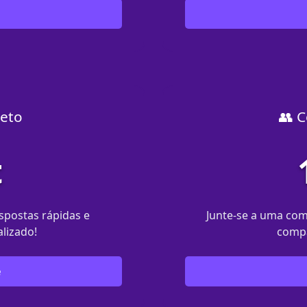
reto
👥 
t
espostas rápidas e
Junte-se a uma com
lizado!
compa
e