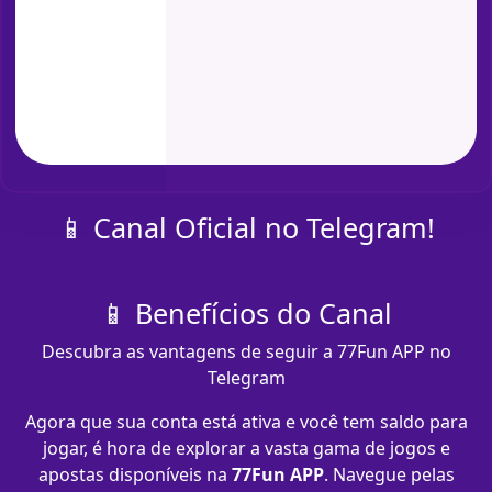
📱 Canal Oficial no Telegram!
📱 Benefícios do Canal
Descubra as vantagens de seguir a 77Fun APP no
Telegram
Agora que sua conta está ativa e você tem saldo para
jogar, é hora de explorar a vasta gama de jogos e
apostas disponíveis na
77Fun APP
. Navegue pelas