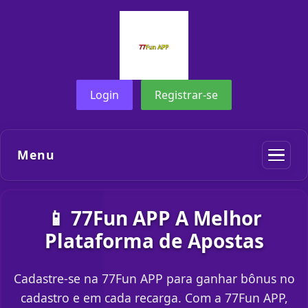
Login
Registrar-se
Menu
📱 77Fun APP A Melhor
Plataforma de Apostas
Cadastre-se na 77Fun APP para ganhar bônus no
cadastro e em cada recarga. Com a 77Fun APP,