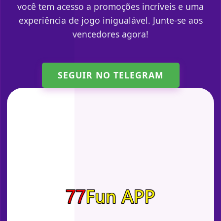
você tem acesso a promoções incríveis e uma
experiência de jogo inigualável. Junte-se aos
vencedores agora!
SEGUIR NO TELEGRAM