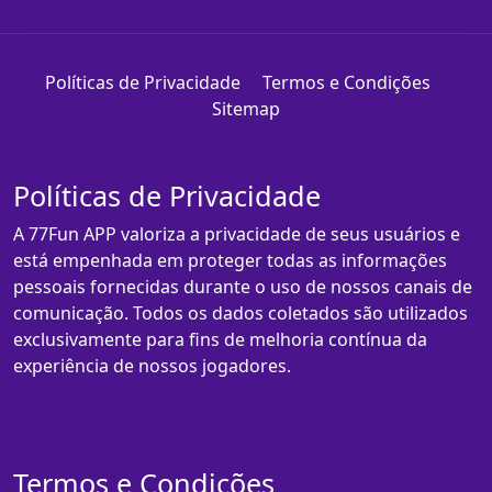
Políticas de Privacidade
Termos e Condições
Sitemap
Políticas de Privacidade
A 77Fun APP valoriza a privacidade de seus usuários e
está empenhada em proteger todas as informações
pessoais fornecidas durante o uso de nossos canais de
comunicação. Todos os dados coletados são utilizados
exclusivamente para fins de melhoria contínua da
experiência de nossos jogadores.
Termos e Condições