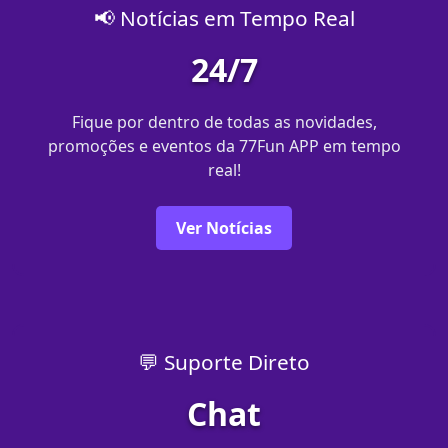
📢 Notícias em Tempo Real
24/7
Fique por dentro de todas as novidades,
promoções e eventos da 77Fun APP em tempo
real!
Ver Notícias
💬 Suporte Direto
Chat