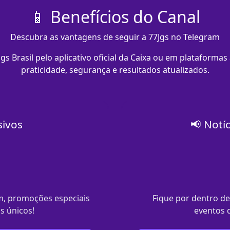
📱 Benefícios do Canal
Descubra as vantagens de seguir a 77Jgs no Telegram
7Jgs Brasil pelo aplicativo oficial da Caixa ou em plataforma
praticidade, segurança e resultados atualizados.
sivos
📢 Notí
m, promoções especiais
Fique por dentro d
s únicos!
eventos 