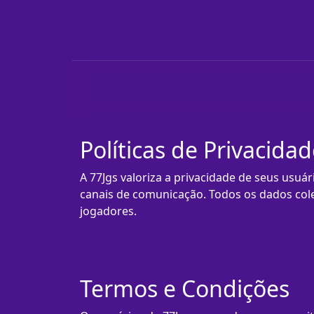
Políticas de Privacida
A 77Jgs valoriza a privacidade de seus usu
canais de comunicação. Todos os dados cole
jogadores.
Termos e Condições