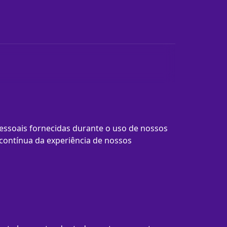
essoais fornecidas durante o uso de nossos
 contínua da experiência de nossos