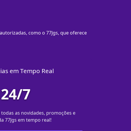
s autorizadas, como o 77Jgs, que oferece
cias em Tempo Real
24/7
e todas as novidades, promoções e
da 77Jgs em tempo real!