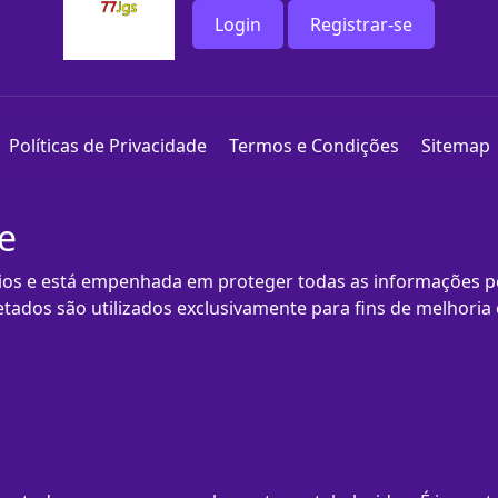
Login
Registrar-se
Políticas de Privacidade
Termos e Condições
Sitemap
de
ários e está empenhada em proteger todas as informações p
tados são utilizados exclusivamente para fins de melhoria