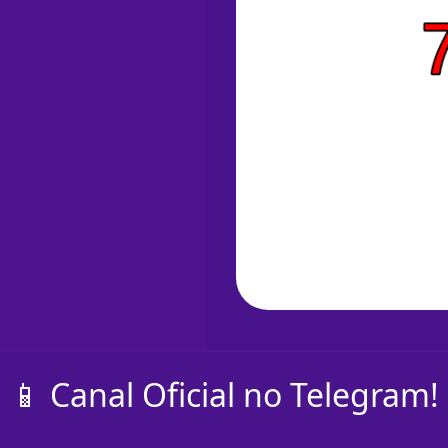
📱 Canal Oficial no Telegram!