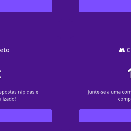
reto
👥 
t
espostas rápidas e
Junte-se a uma com
lizado!
compa
e