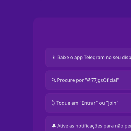
📱 Baixe o app Telegram no seu disp
🔍 Procure por "@77JgsOficial"
👆 Toque em "Entrar" ou "Join"
🔔 Ative as notificações para não p