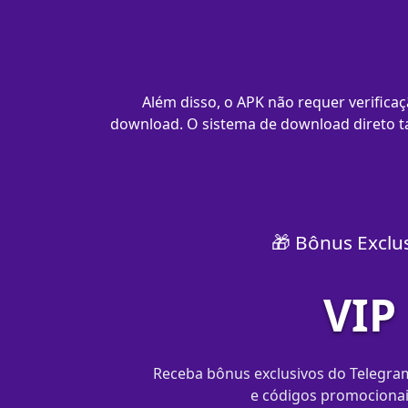
Além disso, o APK não requer verifica
download. O sistema de download direto 
🎁 Bônus Exclu
VIP
Receba bônus exclusivos do Telegra
e códigos promocionai