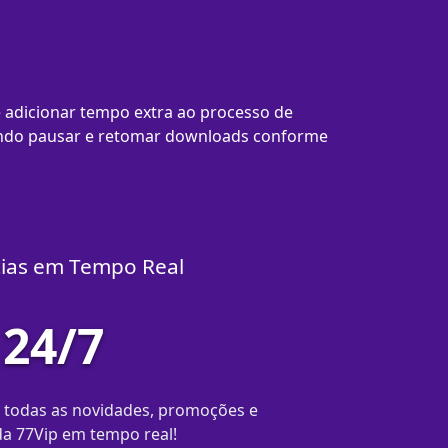
e adicionar tempo extra ao processo de
indo pausar e retomar downloads conforme
cias em Tempo Real
24/7
e todas as novidades, promoções e
da 77Vip em tempo real!