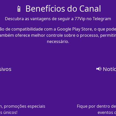
📱 Benefícios do Canal
Descubra as vantagens de seguir a 77Vip no Telegram
ção de compatibilidade com a Google Play Store, o que pod
também oferece melhor controle sobre o processo, permit
necessário.
sivos
📢 Notí
m, promoções especiais
Fique por dentro d
s únicos!
eventos 