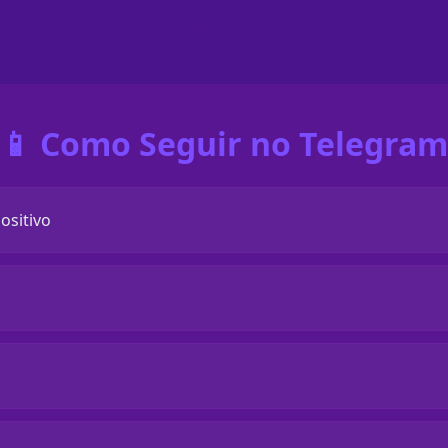
📱 Como Seguir no Telegram
ositivo