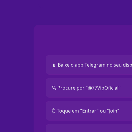
📱 Baixe o app Telegram no seu disp
🔍 Procure por "@77VipOficial"
👆 Toque em "Entrar" ou "Join"