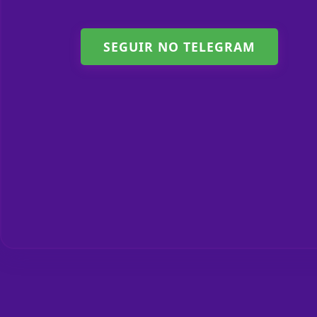
SEGUIR NO TELEGRAM