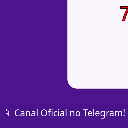
📱 Canal Oficial no Telegram!