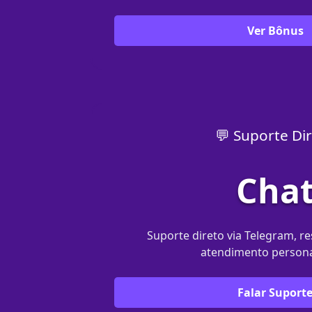
Ver Bônus
💬 Suporte Di
Cha
Suporte direto via Telegram, r
atendimento persona
Falar Suport