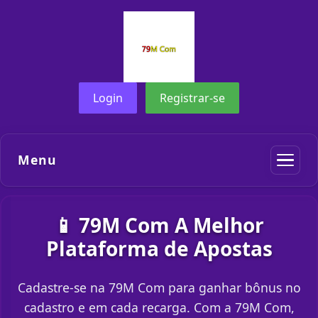
Login
Registrar-se
Menu
📱 79M Com A Melhor
Plataforma de Apostas
Cadastre-se na 79M Com para ganhar bônus no
cadastro e em cada recarga. Com a 79M Com,