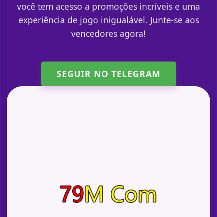
você tem acesso a promoções incríveis e uma
experiência de jogo inigualável. Junte-se aos
vencedores agora!
SEGUIR NO TELEGRAM