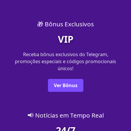
🎁 Bônus Exclusivos
VIP
Receba bônus exclusivos do Telegram,
promoções especiais e códigos promocionais
únicos!
Ver Bônus
📢 Notícias em Tempo Real
24/7