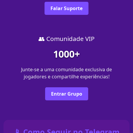
Falar Suporte
👥 Comunidade VIP
1000+
Junte-se a uma comunidade exclusiva de
jogadores e compartilhe experiências!
Entrar Grupo
📱 Como Seguir no Telegram