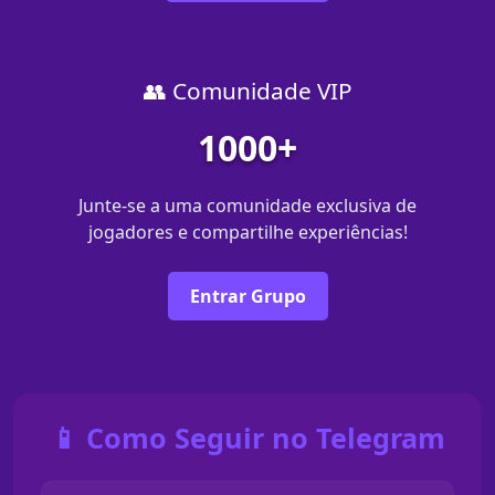
👥 Comunidade VIP
1000+
Junte-se a uma comunidade exclusiva de
jogadores e compartilhe experiências!
Entrar Grupo
📱 Como Seguir no Telegram