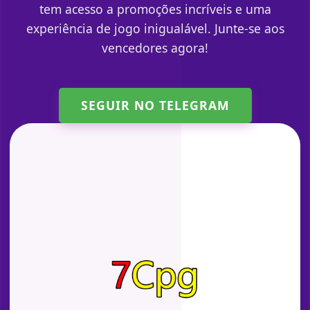
tem acesso a promoções incríveis e uma
experiência de jogo inigualável. Junte-se aos
vencedores agora!
SEGUIR NO TELEGRAM