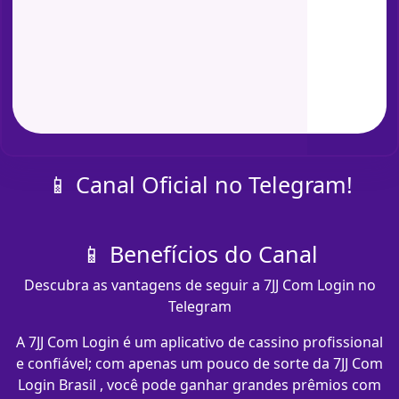
📱 Canal Oficial no Telegram!
📱 Benefícios do Canal
Descubra as vantagens de seguir a 7JJ Com Login no
Telegram
A 7JJ Com Login é um aplicativo de cassino profissional
e confiável; com apenas um pouco de sorte da 7JJ Com
Login Brasil , você pode ganhar grandes prêmios com