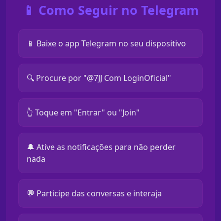
📱 Como Seguir no Telegram
📱 Baixe o app Telegram no seu dispositivo
🔍 Procure por "@7JJ Com LoginOficial"
👆 Toque em "Entrar" ou "Join"
🔔 Ative as notificações para não perder
nada
💬 Participe das conversas e interaja