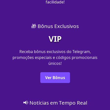
facilidade!
🎁 Bônus Exclusivos
VIP
Receba bônus exclusivos do Telegram,
promoções especiais e códigos promocionais
únicos!
Ver Bônus
📢 Notícias em Tempo Real