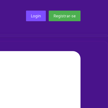
Login
Registrar-se