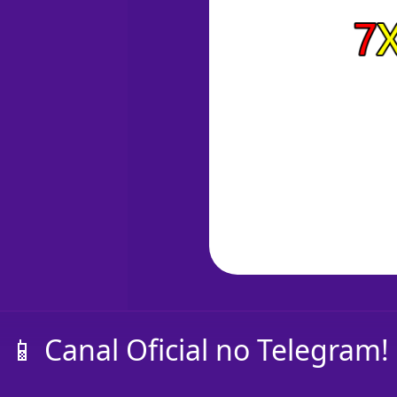
📱 Canal Oficial no Telegram!