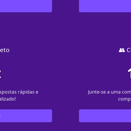
reto
👥 
t
espostas rápidas e
Junte-se a uma com
lizado!
compa
e