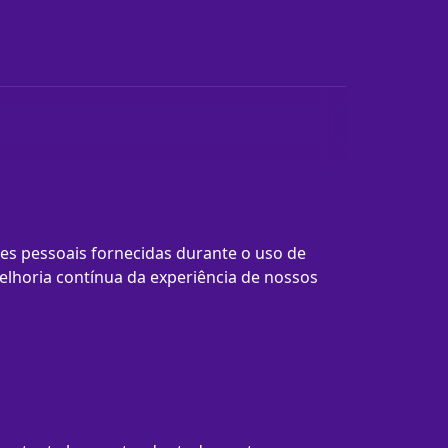
es pessoais fornecidas durante o uso de
elhoria contínua da experiência de nossos