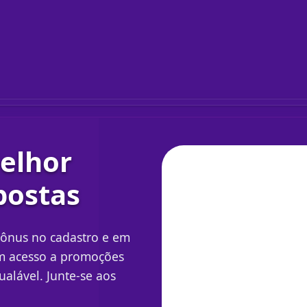
Melhor
postas
bônus no cadastro e em
em acesso a promoções
ualável. Junte-se aos