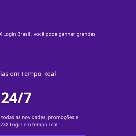
X Login Brasil , você pode ganhar grandes
cias em Tempo Real
24/7
e todas as novidades, promoções e
 7XX Login em tempo real!