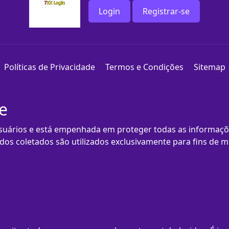
Login
Registrar-se
Políticas de Privacidade
Termos e Condições
Sitemap
de
 usuários e está empenhada em proteger todas as informaçõ
os coletados são utilizados exclusivamente para fins de m