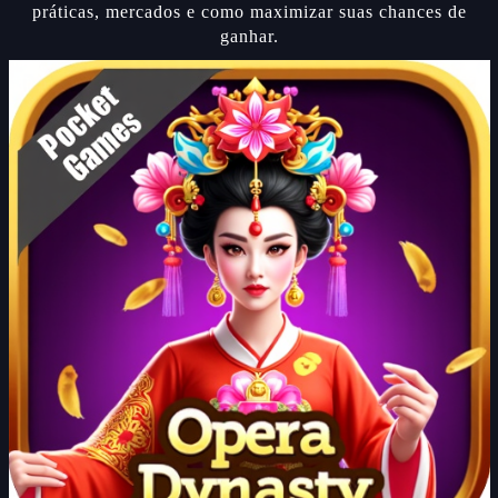
práticas, mercados e como maximizar suas chances de
ganhar.