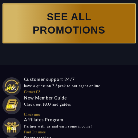
SEE ALL
PROMOTIONS
Customer support 24/7
have a question ? Speak to our agent online
Contact CS
New Member Guide
Check out FAQ and guides
Check now
Affiliates Program
Partner with us and earn some income!
Find Out more