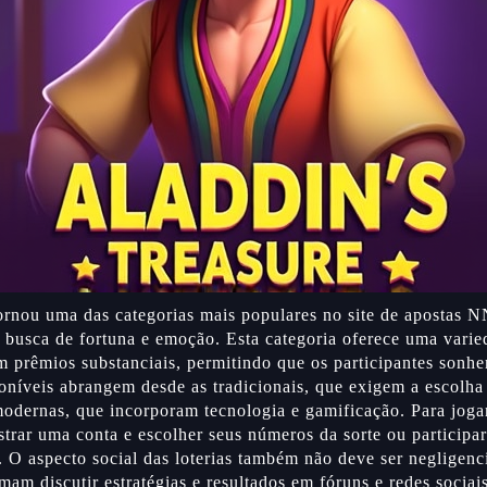
tornou uma das categorias mais populares no site de apostas N
 busca de fortuna e emoção. Esta categoria oferece uma varie
 prêmios substanciais, permitindo que os participantes sonh
poníveis abrangem desde as tradicionais, que exigem a escolh
modernas, que incorporam tecnologia e gamificação. Para jogar
trar uma conta e escolher seus números da sorte ou participar
 O aspecto social das loterias também não deve ser negligenc
mam discutir estratégias e resultados em fóruns e redes sociai