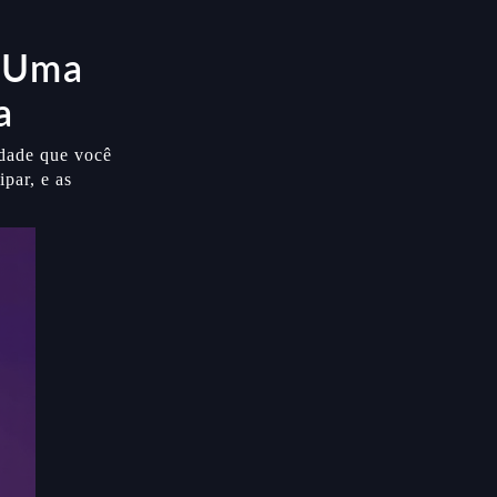
: Uma
a
idade que você
ipar, e as