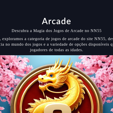
Arcade
Descubra a Magia dos Jogos de Arcade no NN55
o, exploramos a categoria de jogos de arcade do site NN55, de
ia no mundo dos jogos e a variedade de opções disponíveis 
jogadores de todas as idades.