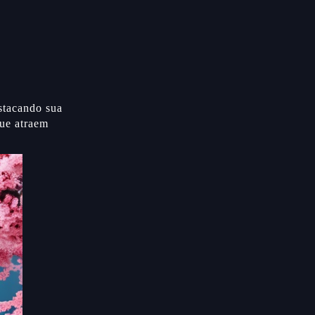
stacando sua
que atraem