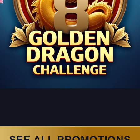
SEE ALL PROMOTIONS