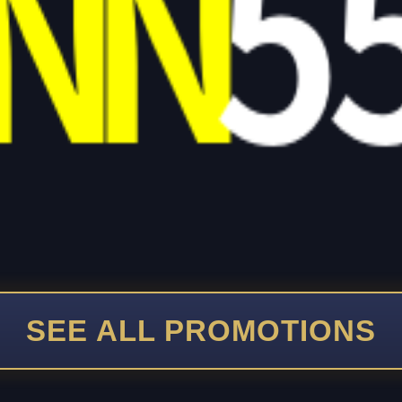
SEE ALL PROMOTIONS