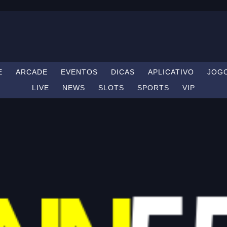
E
ARCADE
EVENTOS
DICAS
APLICATIVO
JOG
LIVE
NEWS
SLOTS
SPORTS
VIP