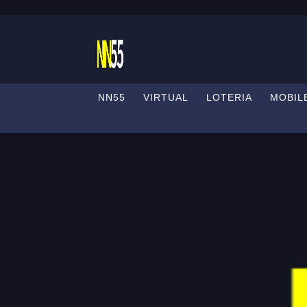
NN55
VIRTUAL
LOTERIA
MOBIL