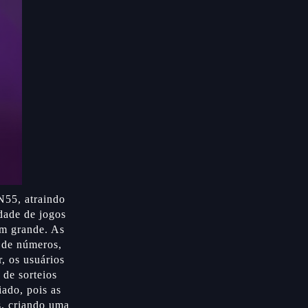
N55, atraindo
dade de jogos
em grande. As
a de números,
, os usuários
 de sorteios
iado, pois as
s, criando uma